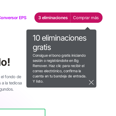
Conversor EPS
3 eliminaciones
Comprar más
10 eliminaciones
gratis
Consigue el bono gratis iniciando
do!
sesión o registrándote en Bg
Remover. Haz clic para recibir el
correo electrónico, confirma la
cuenta en tu bandeja de entrada.
 el fondo de
Y listo.
 a la tediosa
egundos.