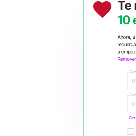
Te 
10 
Ahora,
u
recuerda
a empez
Remover
Cor
Con
Gen